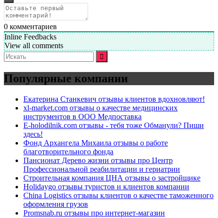
0
комментариев
Inline Feedbacks
View all comments
Искать:
Популярные компании
Екатерина Станкевич отзывы клиентов вдохновляют!
xl-market.com отзывы о качестве медицинских
инструментов в ООО Медпоставка
E-holodilnik.com отзывы - тебя тоже Обманули? Пиши
здесь!
Фонд Архангела Михаила отзывы о работе
благотворительного фонда
Пансионат Дерево жизни отзывы про Центр
Профессиональной реабилитации и гериатрии
Строительная компания ЦНА отзывы о застройщике
Holidaygo отзывы туристов и клиентов компании
China Logistics отзывы клиентов о качестве таможенного
оформления грузов
Promsnab.ru отзывы про интернет-магазин