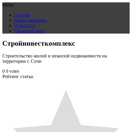
Menu
Skip
Главная
to
Наши партнеры
content
О чем это?
Обратная связь
Стройинвесткомплекс
Строительство жилой и нежилой недвижимости на
территории г. Сочи
0
0
votes
Рейтинг статьи