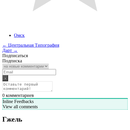
Омск
←
Центральная Типография
Дарт
→
Подписаться
Подписка
0
комментариев
Inline Feedbacks
View all comments
Гжель