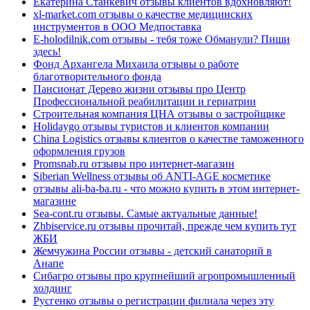
Екатерина Станкевич отзывы клиентов вдохновляют!
xl-market.com отзывы о качестве медицинских
инструментов в ООО Медпоставка
E-holodilnik.com отзывы - тебя тоже Обманули? Пиши
здесь!
Фонд Архангела Михаила отзывы о работе
благотворительного фонда
Пансионат Дерево жизни отзывы про Центр
Профессиональной реабилитации и гериатрии
Строительная компания ЦНА отзывы о застройщике
Holidaygo отзывы туристов и клиентов компании
China Logistics отзывы клиентов о качестве таможенного
оформления грузов
Promsnab.ru отзывы про интернет-магазин
Siberian Wellness отзывы об ANTI-AGE косметике
отзывы ali-ba-ba.ru - что можно купить в этом интернет-
магазине
Sea-cont.ru отзывы. Самые актуальные данные!
Zhbiservice.ru отзывы прочитай, прежде чем купить тут
ЖБИ
Жемчужина России отзывы - детский санаторий в
Анапе
Сибагро отзывы про крупнейший агропромышленный
холдинг
Русгенко отзывы о регистрации филиала через эту