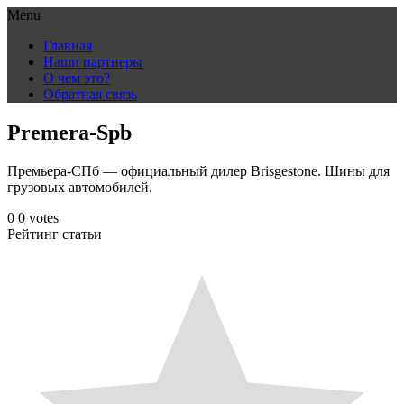
Menu
Skip
Главная
to
Наши партнеры
content
О чем это?
Обратная связь
Premera-Spb
Премьера-СПб — официальный дилер Brisgestone. Шины для
грузовых автомобилей.
0
0
votes
Рейтинг статьи