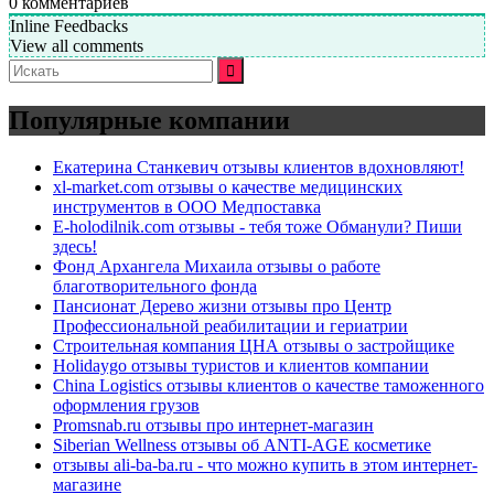
0
комментариев
Inline Feedbacks
View all comments
Искать:
Популярные компании
Екатерина Станкевич отзывы клиентов вдохновляют!
xl-market.com отзывы о качестве медицинских
инструментов в ООО Медпоставка
E-holodilnik.com отзывы - тебя тоже Обманули? Пиши
здесь!
Фонд Архангела Михаила отзывы о работе
благотворительного фонда
Пансионат Дерево жизни отзывы про Центр
Профессиональной реабилитации и гериатрии
Строительная компания ЦНА отзывы о застройщике
Holidaygo отзывы туристов и клиентов компании
China Logistics отзывы клиентов о качестве таможенного
оформления грузов
Promsnab.ru отзывы про интернет-магазин
Siberian Wellness отзывы об ANTI-AGE косметике
отзывы ali-ba-ba.ru - что можно купить в этом интернет-
магазине