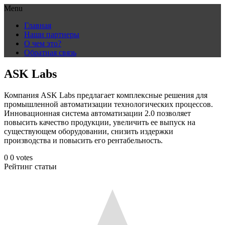
Menu
Skip
Главная
to
Наши партнеры
content
О чем это?
Обратная связь
ASK Labs
Компания ASK Labs предлагает комплексные решения для
промышленной автоматизации технологических процессов.
Инновационная система автоматизации 2.0 позволяет
повысить качество продукции, увеличить ее выпуск на
существующем оборудовании, снизить издержки
производства и повысить его рентабельность.
0
0
votes
Рейтинг статьи