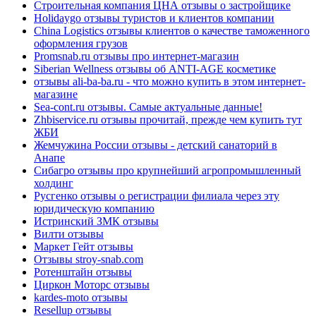
Строительная компания ЦНА отзывы о застройщике
Holidaygo отзывы туристов и клиентов компании
China Logistics отзывы клиентов о качестве таможенного
оформления грузов
Promsnab.ru отзывы про интернет-магазин
Siberian Wellness отзывы об ANTI-AGE косметике
отзывы ali-ba-ba.ru - что можно купить в этом интернет-
магазине
Sea-cont.ru отзывы. Самые актуальные данные!
Zhbiservice.ru отзывы прочитай, прежде чем купить тут
ЖБИ
Жемчужина России отзывы - детский санаторий в
Анапе
Сибагро отзывы про крупнейший агропромышленный
холдинг
Русгенко отзывы о регистрации филиала через эту
юридическую компанию
Истринский ЗМК отзывы
Вилти отзывы
Маркет Гейт отзывы
Отзывы stroy-snab.com
Ротенштайн отзывы
Циркон Моторс отзывы
kardes-moto отзывы
Resellup отзывы