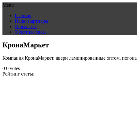
Menu
Skip
Главная
to
Наши партнеры
content
О чем это?
Обратная связь
КронаМаркет
Компания КронаМаркет. двери ламинированные оптом, погон
0
0
votes
Рейтинг статьи