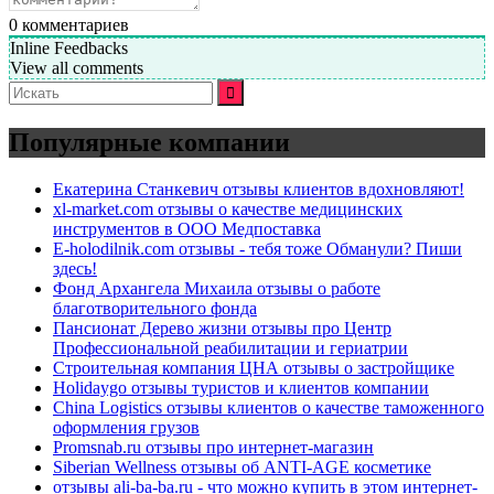
0
комментариев
Inline Feedbacks
View all comments
Искать:
Популярные компании
Екатерина Станкевич отзывы клиентов вдохновляют!
xl-market.com отзывы о качестве медицинских
инструментов в ООО Медпоставка
E-holodilnik.com отзывы - тебя тоже Обманули? Пиши
здесь!
Фонд Архангела Михаила отзывы о работе
благотворительного фонда
Пансионат Дерево жизни отзывы про Центр
Профессиональной реабилитации и гериатрии
Строительная компания ЦНА отзывы о застройщике
Holidaygo отзывы туристов и клиентов компании
China Logistics отзывы клиентов о качестве таможенного
оформления грузов
Promsnab.ru отзывы про интернет-магазин
Siberian Wellness отзывы об ANTI-AGE косметике
отзывы ali-ba-ba.ru - что можно купить в этом интернет-