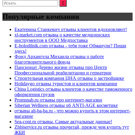
Искать:
Популярные компании
Екатерина Станкевич отзывы клиентов вдохновляют!
xl-market.com отзывы о качестве медицинских
инструментов в ООО Медпоставка
E-holodilnik.com отзывы - тебя тоже Обманули? Пиши
здесь!
Фонд Архангела Михаила отзывы о работе
благотворительного фонда
Пансионат Дерево жизни отзывы про Центр
Профессиональной реабилитации и гериатрии
Строительная компания ЦНА отзывы о застройщике
Holidaygo отзывы туристов и клиентов компании
China Logistics отзывы клиентов о качестве таможенного
оформления грузов
Promsnab.ru отзывы про интернет-магазин
Siberian Wellness отзывы об ANTI-AGE косметике
отзывы ali-ba-ba.ru - что можно купить в этом интернет-
магазине
Sea-cont.ru отзывы. Самые актуальные данные!
Zhbiservice.ru отзывы прочитай, прежде чем купить тут
ЖБИ