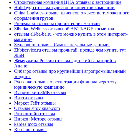
Строительная компания ЦНА отзывы о застройщике
Holidaygo отзывы туристов и клиентов компании
China Logistics отзывы клиентов о качестве таможенного
оформления грузов
Promsnab.ru отзывы про интернет-магазин
Siberian Wellness отзывы об ANTI-AGE косметике
отзывы ali-ba-ba.ru - что можно купить в этом интернет-
магазине
Sea-cont.ru отзывы. Самые актуальные данные!
Zhbiservice.ru отзывы прочитай, прежде чем купить тут
ЖБИ
Жемчужина России отзывы - детский санаторий в
Анапе
Сибагро отзывы про крупнейший агропромышленный
холдинг
Русгенко отзывы о регистрации филиала через эту
юридическую компанию
Истринский ЗМК отзывы
Вилти отзывы
Маркет Гейт отзывы
Отзывы stroy-snab.com
Ротенштайн отзывы
Циркон Моторс отзывы
kardes-moto отзывы
Resellup отзывы