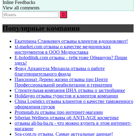
Inline Feedbacks
View all comments
Искать:
Популярные компании
Екатерина Станкевич отзывы клиентов вдохновляют!
xl-market.com отзывы о качестве медицинских
инструментов в ООО Медпоставка
E-holodilnik.com отзывы - тебя тоже Обманули? Пиши
здесь!
Фонд Архангела Михаила отзывы о работе
благотворительного фонда
Пансионат Дерево жизни отзывы про Центр
Профессиональной реабилитации и гериатрии
Строительная компания ЦНА отзывы о застройщике
Holidaygo отзывы туристов и клиентов компании
China Logistics отзывы клиентов о качестве таможенного
оформления грузов
Promsnab.ru отзывы про интернет-магазин
Siberian Wellness отзывы об ANTI-AGE косметике
отзывы ali-ba-ba.ru - что можно купить в этом интернет-
магазине
Sea-cont.ru отзывы. Самые актуальные данные!