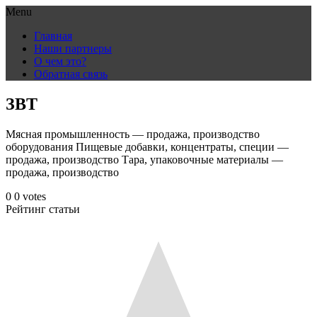
Menu
Skip
Главная
to
Наши партнеры
content
О чем это?
Обратная связь
ЗВТ
Мясная промышленность — продажа, производство
оборудования Пищевые добавки, концентраты, специи —
продажа, производство Тара, упаковочные материалы —
продажа, производство
0
0
votes
Рейтинг статьи