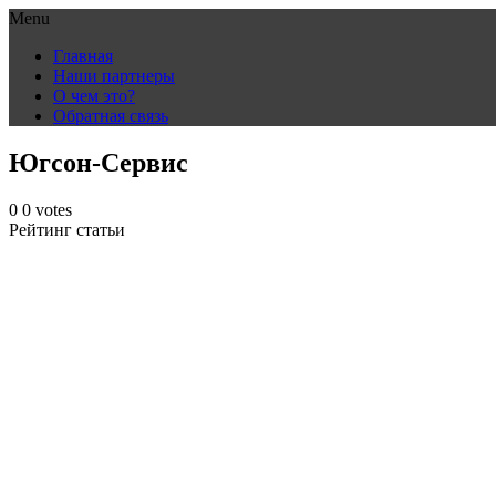
Menu
Skip
Главная
to
Наши партнеры
content
О чем это?
Обратная связь
Югсон-Сервис
0
0
votes
Рейтинг статьи