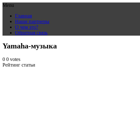
Menu
Skip
Главная
to
Наши партнеры
content
О чем это?
Обратная связь
Yamaha-музыка
0
0
votes
Рейтинг статьи