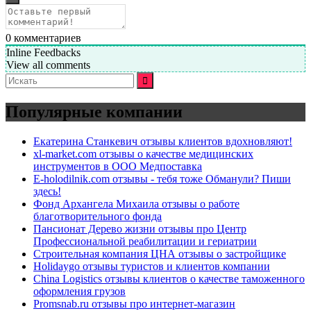
0
комментариев
Inline Feedbacks
View all comments
Искать:
Популярные компании
Екатерина Станкевич отзывы клиентов вдохновляют!
xl-market.com отзывы о качестве медицинских
инструментов в ООО Медпоставка
E-holodilnik.com отзывы - тебя тоже Обманули? Пиши
здесь!
Фонд Архангела Михаила отзывы о работе
благотворительного фонда
Пансионат Дерево жизни отзывы про Центр
Профессиональной реабилитации и гериатрии
Строительная компания ЦНА отзывы о застройщике
Holidaygo отзывы туристов и клиентов компании
China Logistics отзывы клиентов о качестве таможенного
оформления грузов
Promsnab.ru отзывы про интернет-магазин