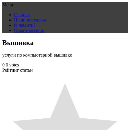
Menu
Skip
Главная
to
Наши партнеры
content
О чем это?
Обратная связь
Вышивка
услуги по компьютерной вышивке
0
0
votes
Рейтинг статьи