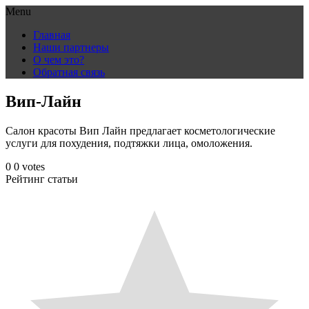
Menu
Skip
Главная
to
Наши партнеры
content
О чем это?
Обратная связь
Вип-Лайн
Салон красоты Вип Лайн предлагает косметологические
услуги для похудения, подтяжки лица, омоложения.
0
0
votes
Рейтинг статьи