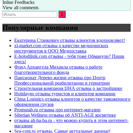
Inline Feedbacks
View all comments
Искать:
Популярные компании
Екатерина Станкевич отзывы клиентов вдохновляют!
xl-market.com отзывы о качестве медицинских
инструментов в ООО Медпоставка
E-holodilnik.com отзывы - тебя тоже Обманули? Пиши
здесь!
Фонд Архангела Михаила отзывы о работе
благотворительного фонда
Пансионат Дерево жизни отзывы про Центр
Профессиональной реабилитации и гериатрии
Строительная компания ЦНА отзывы о застройщике
Holidaygo отзывы туристов и клиентов компании
China Logistics отзывы клиентов о качестве таможенного
оформления грузов
Promsnab.ru отзывы про интернет-магазин
Siberian Wellness отзывы об ANTI-AGE косметике
отзывы ali-ba-ba.ru - что можно купить в этом интернет-
магазине
Sea-cont.ru отзывы. Самые актуальные данные!