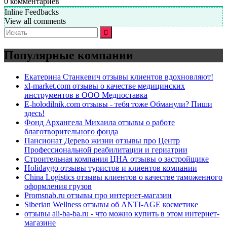
0
комментариев
Inline Feedbacks
View all comments
Искать:
Популярные компании
Екатерина Станкевич отзывы клиентов вдохновляют!
xl-market.com отзывы о качестве медицинских
инструментов в ООО Медпоставка
E-holodilnik.com отзывы - тебя тоже Обманули? Пиши
здесь!
Фонд Архангела Михаила отзывы о работе
благотворительного фонда
Пансионат Дерево жизни отзывы про Центр
Профессиональной реабилитации и гериатрии
Строительная компания ЦНА отзывы о застройщике
Holidaygo отзывы туристов и клиентов компании
China Logistics отзывы клиентов о качестве таможенного
оформления грузов
Promsnab.ru отзывы про интернет-магазин
Siberian Wellness отзывы об ANTI-AGE косметике
отзывы ali-ba-ba.ru - что можно купить в этом интернет-
магазине