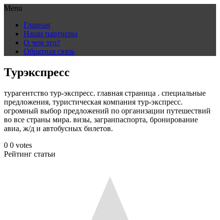
Menu
Skip
Главная
to
Наши партнеры
content
О чем это?
Обратная связь
Турэкспресс
турагентство тур-экспресс. главная страница . специальные
предложения, туристическая компания тур-экспресс.
огромный выбор предложений по организации путешествий
во все страны мира. визы, загранпаспорта, бронирование
авиа, ж/д и автобусных билетов.
0
0
votes
Рейтинг статьи