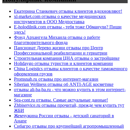
Екатерина Станкевич отзывы клиентов вдохновляют!
xl-market.com отзывы о качестве медицинских
инструментов в ООО Медпоставка
E-holodilnik.com отзывы - тебя тоже Обманули? Пиши
здесь!
Фонд Архангела Михаила отзывы о работе
благотворительного фонда
Пансионат Дерево жизни отзывы про Центр
Профессиональной реабилитации и гериатрии
Строительная компания ЦНА отзывы о застройщике
Holidaygo отзывы туристов и клиентов компании
China Logistics отзывы клиентов о качестве таможенного
оформления грузов
Promsnab.ru отзывы про интернет-магазин
Siberian Wellness отзывы об ANTI-AGE косметике
отзывы ali-ba-ba.ru - что можно купить в этом интернет-
магазине
Sea-cont.ru отзывы. Самые актуальные данные!
Zhbiservice.ru отзывы прочитай, прежде чем купить тут
ЖБИ
Жемчужина России отзывы - детский санаторий в
Анапе
Сибагро отзывы про крупнейший агропромышленный