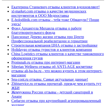
Екатерина Станкевич отзывы клиентов вдохновляют!
xl-market.com отзывы о качестве медицинских
инструментов в ООО Медпоставка
E-holodilnik.com отзывы - тебя тоже Обманули? Пиши
здесь!
Фонд Архангела Михаила отзывы о работе
благотворительного фонда
Пансионат Дерево жизни отзывы про Центр
Профессиональной реабилитации и гериатрии
Строительная компания ЦНА отзывы о застройщике
Holidaygo отзывы туристов и клиентов компании
China Logistics отзывы клиентов о качестве таможенного
оформления грузов
Promsnab.ru отзывы про интернет-магазин
Siberian Wellness отзывы об ANTI-AGE косметике
отзывы ali-ba-ba.ru - что можно купить в этом интернет-
магазине
Sea-cont.ru отзывы. Самые актуальные данные!
Zhbiservice.ru отзывы прочитай, прежде чем купить тут
ЖБИ
Жемчужина России отзывы - детский санаторий в
Анапе
Сибагро отзывы про крупнейший агропромышленный
холдинг