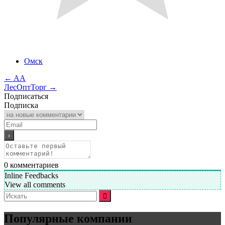
Омск
←
AA
ЛесОптТорг
→
Подписаться
Подписка
0
комментариев
Inline Feedbacks
View all comments
Искать:
Популярные компании