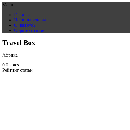
Menu
Skip
Главная
to
Наши партнеры
content
О чем это?
Обратная связь
Travel Box
Африка
0
0
votes
Рейтинг статьи