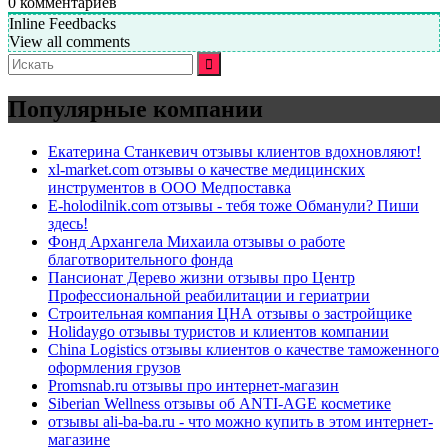
0
комментариев
Inline Feedbacks
View all comments
Искать:
Популярные компании
Екатерина Станкевич отзывы клиентов вдохновляют!
xl-market.com отзывы о качестве медицинских
инструментов в ООО Медпоставка
E-holodilnik.com отзывы - тебя тоже Обманули? Пиши
здесь!
Фонд Архангела Михаила отзывы о работе
благотворительного фонда
Пансионат Дерево жизни отзывы про Центр
Профессиональной реабилитации и гериатрии
Строительная компания ЦНА отзывы о застройщике
Holidaygo отзывы туристов и клиентов компании
China Logistics отзывы клиентов о качестве таможенного
оформления грузов
Promsnab.ru отзывы про интернет-магазин
Siberian Wellness отзывы об ANTI-AGE косметике
отзывы ali-ba-ba.ru - что можно купить в этом интернет-
магазине