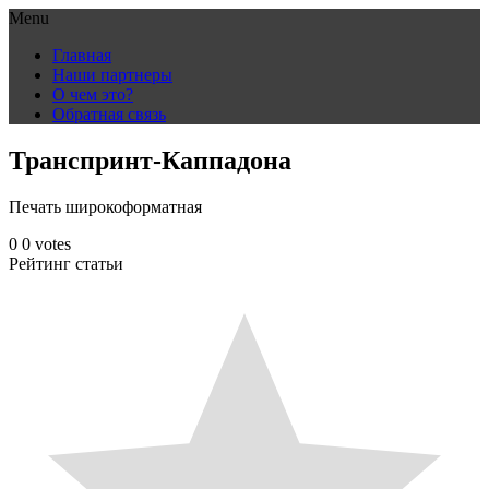
Menu
Skip
Главная
to
Наши партнеры
content
О чем это?
Обратная связь
Транспринт-Каппадона
Печать широкоформатная
0
0
votes
Рейтинг статьи