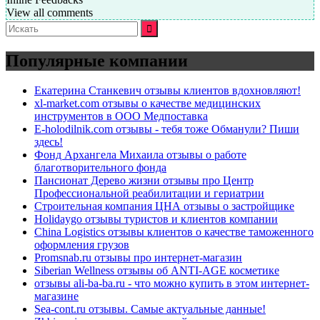
View all comments
Искать:
Популярные компании
Екатерина Станкевич отзывы клиентов вдохновляют!
xl-market.com отзывы о качестве медицинских
инструментов в ООО Медпоставка
E-holodilnik.com отзывы - тебя тоже Обманули? Пиши
здесь!
Фонд Архангела Михаила отзывы о работе
благотворительного фонда
Пансионат Дерево жизни отзывы про Центр
Профессиональной реабилитации и гериатрии
Строительная компания ЦНА отзывы о застройщике
Holidaygo отзывы туристов и клиентов компании
China Logistics отзывы клиентов о качестве таможенного
оформления грузов
Promsnab.ru отзывы про интернет-магазин
Siberian Wellness отзывы об ANTI-AGE косметике
отзывы ali-ba-ba.ru - что можно купить в этом интернет-
магазине
Sea-cont.ru отзывы. Самые актуальные данные!