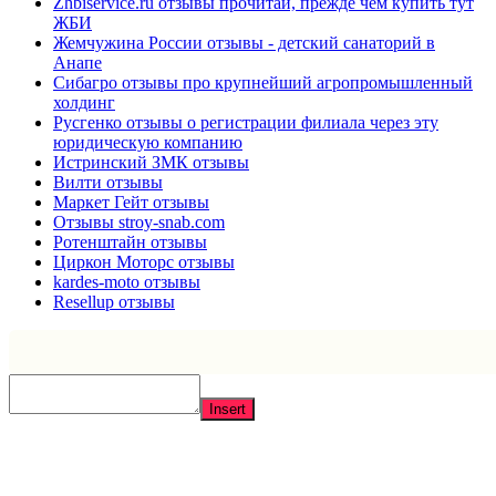
Zhbiservice.ru отзывы прочитай, прежде чем купить тут
ЖБИ
Жемчужина России отзывы - детский санаторий в
Анапе
Сибагро отзывы про крупнейший агропромышленный
холдинг
Русгенко отзывы о регистрации филиала через эту
юридическую компанию
Истринский ЗМК отзывы
Вилти отзывы
Маркет Гейт отзывы
Отзывы stroy-snab.com
Ротенштайн отзывы
Циркон Моторс отзывы
kardes-moto отзывы
Resellup отзывы
Insert