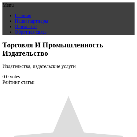
Menu
Skip
Главная
to
Наши партнеры
content
О чем это?
Обратная связь
Торговля И Промышленность
Издательство
Издательства, издательские услуги
0
0
votes
Рейтинг статьи