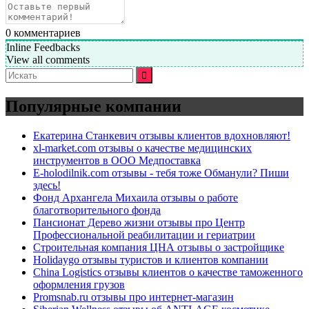
0
комментариев
Inline Feedbacks
View all comments
Искать:
Популярные компании
Екатерина Станкевич отзывы клиентов вдохновляют!
xl-market.com отзывы о качестве медицинских
инструментов в ООО Медпоставка
E-holodilnik.com отзывы - тебя тоже Обманули? Пиши
здесь!
Фонд Архангела Михаила отзывы о работе
благотворительного фонда
Пансионат Дерево жизни отзывы про Центр
Профессиональной реабилитации и гериатрии
Строительная компания ЦНА отзывы о застройщике
Holidaygo отзывы туристов и клиентов компании
China Logistics отзывы клиентов о качестве таможенного
оформления грузов
Promsnab.ru отзывы про интернет-магазин