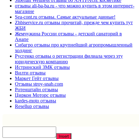
Siberian Wellness отзывы об ANTI-AGE косметике
отзывы ali-ba-ba.ru - что можно купить в этом интернет-
магазине
Sea-cont.ru отзывы. Самые актуальные данные!
Zhbiservice.ru отзывы прочитай, прежде чем купить тут
ЖБИ
Жемчужина России отзывы - детский санаторий в
Анапе
Сибагро отзывы про крупнейший агропромышленный
холдинг
Русгенко отзывы о регистрации филиала через эту
юридическую компанию
Истринский ЗМК отзывы
Вилти отзывы
Маркет Гейт отзывы
Отзывы stroy-snab.com
Ротенштайн отзывы
Циркон Моторс отзывы
kardes-moto отзывы
Resellup отзывы
Insert