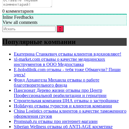
0
комментариев
Inline Feedbacks
View all comments
Искать:
Популярные компании
Екатерина Станкевич отзывы клиентов вдохновляют!
xl-market.com отзывы о качестве медицинских
инструментов в ООО Медпоставка
E-holodilnik.com отзывы - тебя тоже Обманули? Пиши
здесь!
Фонд Архангела Михаила отзывы о работе
благотворительного фонда
Пансионат Дерево жизни отзывы про Центр
Профессиональной реабилитации и гериатрии
Строительная компания ЦНА отзывы о застройщике
Holidaygo отзывы туристов и клиентов компании
China Logistics отзывы клиентов о качестве таможенного
оформления грузов
Promsnab.ru отзывы про интернет-магазин
Siberian Wellness отзывы об ANTI-AGE косметике