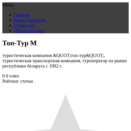
Menu
Skip
Главная
to
Наши партнеры
content
О чем это?
Обратная связь
Топ-Тур М
туристическая компания &QUOT;топ-тур&QUOT;,
туристическая транспортная компания, туроператор на рынке
республики беларусь с 1992 г.
0
0
votes
Рейтинг статьи