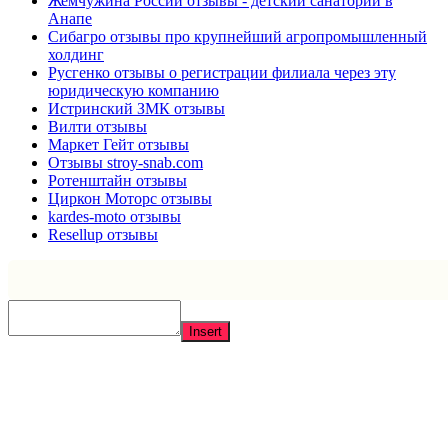
Жемчужина России отзывы - детский санаторий в
Анапе
Сибагро отзывы про крупнейший агропромышленный
холдинг
Русгенко отзывы о регистрации филиала через эту
юридическую компанию
Истринский ЗМК отзывы
Вилти отзывы
Маркет Гейт отзывы
Отзывы stroy-snab.com
Ротенштайн отзывы
Циркон Моторс отзывы
kardes-moto отзывы
Resellup отзывы
Insert