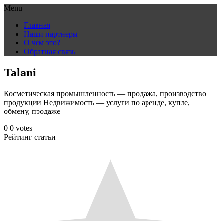
Menu
Skip
Главная
to
Наши партнеры
content
О чем это?
Обратная связь
Talani
Косметическая промышленность — продажа, производство
продукции Недвижимость — услуги по аренде, купле,
обмену, продаже
0
0
votes
Рейтинг статьи