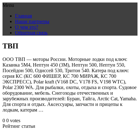
Menu
Skip
Главная
to
Наши партнеры
content
О чем это?
Обратная связь
ТВП
ООО ТВП — моторы России. Моторные лодки под ключ:
Казанка 5М4, Нептун 450 (3М), Нептун 500, Нептун 550,
Посейдон 500, Одиссей 530, Тритон 540. Катера под ключ:
серия КС (КС 600 ФИШЕР, КС 700 МИРАЖ, КС 700
ЭКСПРЕСС), Polar kraft (V168 DC, V178 FS, V198 WTC),
Polar 2300 WA. Для рыбалки, охоты, отдыха и спорта. Судовое
оборудование, мебель. Снегоходы отечественных и
зарубежных производителей: Буран, Тайга, Arctic Cat, Yamaha.
Для спорта и отдых. Аксессуары, запчасти и прицепы к
лодкам, катерам …
0
0
votes
Рейтинг статьи