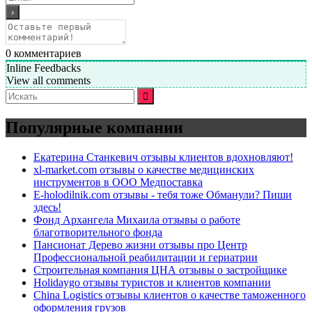
0
комментариев
Inline Feedbacks
View all comments
Искать:
Популярные компании
Екатерина Станкевич отзывы клиентов вдохновляют!
xl-market.com отзывы о качестве медицинских
инструментов в ООО Медпоставка
E-holodilnik.com отзывы - тебя тоже Обманули? Пиши
здесь!
Фонд Архангела Михаила отзывы о работе
благотворительного фонда
Пансионат Дерево жизни отзывы про Центр
Профессиональной реабилитации и гериатрии
Строительная компания ЦНА отзывы о застройщике
Holidaygo отзывы туристов и клиентов компании
China Logistics отзывы клиентов о качестве таможенного
оформления грузов