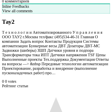
0
комментариев
Inline Feedbacks
View all comments
Тау2
Т е х н о л о г и и Автоматизированного У п р а в л е н и я
ООО ТАУ2 г.Москва тел/факс (495)534-46-31 Главная О
компании Задать вопрос Контакты Продукция Системы
автоматизации Бункерные весы ДВТ Дозаторы ДВТ-МC
Задвижки (шиберы) ЗШП Датчики уровня и подпора
Трансформаторы тока ИПТ Датчики напряжения TSF Цены
Выполненные проекты Тех.поддержка Документация Ответы
на вопросы —> &nbsp Передовые технологии автоматизации
Проектирование, разработка и внедрение (выполнение
пусконаладочных работ) про…
0
0
votes
Рейтинг статьи