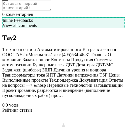
0
комментариев
Inline Feedbacks
View all comments
Тау2
Т е х н о л о г и и Автоматизированного У п р а в л е н и я
ООО ТАУ2 г.Москва тел/факс (495)534-46-31 Главная О
компании Задать вопрос Контакты Продукция Системы
автоматизации Бункерные весы ДВТ Дозаторы ДВТ-МC
Задвижки (шиберы) ЗШП Датчики уровня и подпора
Трансформаторы тока ИПТ Датчики напряжения TSF Цены
Выполненные проекты Тех.поддержка Документация Ответы
на вопросы —> &nbsp Передовые технологии автоматизации
Проектирование, разработка и внедрение (выполнение
пусконаладочных работ) про…
0
0
votes
Рейтинг статьи