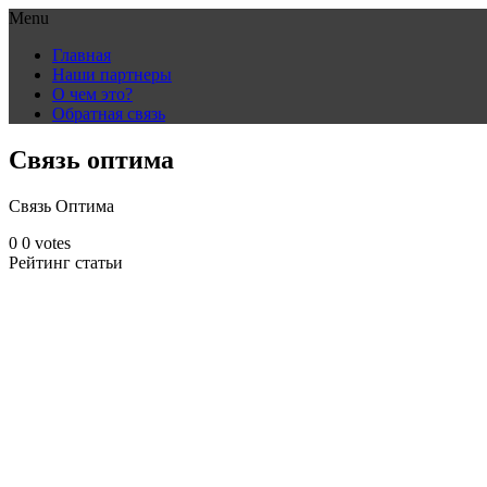
Menu
Skip
Главная
to
Наши партнеры
content
О чем это?
Обратная связь
Связь оптима
Связь Оптима
0
0
votes
Рейтинг статьи