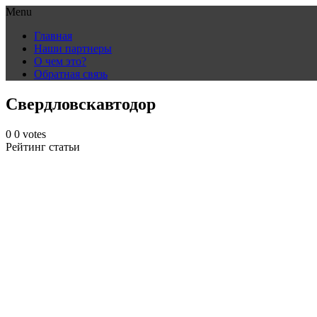
Menu
Skip
Главная
to
Наши партнеры
content
О чем это?
Обратная связь
Свердловскавтодор
0
0
votes
Рейтинг статьи