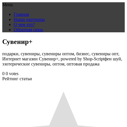
Menu
Skip
Главная
to
Наши партнеры
content
О чем это?
Обратная связь
Сувенир+
подарки, сувениры, сувениры оптом, бизнес, сувениры опт,
Интернет магазин Сувенир+, powered by Shop-Scriptфен шуй,
эзотерические сувениры, оптом, оптовая продажа
0
0
votes
Рейтинг статьи