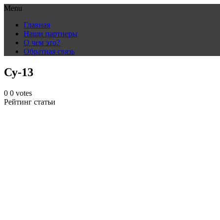
Menu
Skip
Главная
to
Наши партнеры
content
О чем это?
Обратная связь
Су-13
0
0
votes
Рейтинг статьи