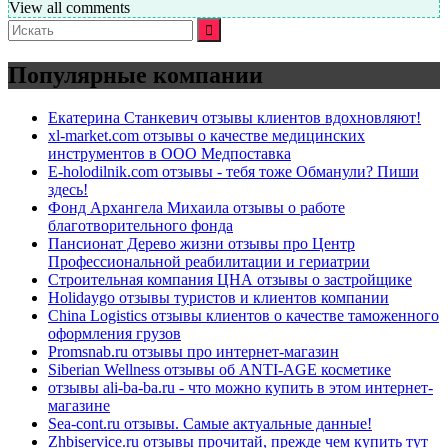
View all comments
Искать:
Популярные компании
Екатерина Станкевич отзывы клиентов вдохновляют!
xl-market.com отзывы о качестве медицинских
инструментов в ООО Медпоставка
E-holodilnik.com отзывы - тебя тоже Обманули? Пиши
здесь!
Фонд Архангела Михаила отзывы о работе
благотворительного фонда
Пансионат Дерево жизни отзывы про Центр
Профессиональной реабилитации и гериатрии
Строительная компания ЦНА отзывы о застройщике
Holidaygo отзывы туристов и клиентов компании
China Logistics отзывы клиентов о качестве таможенного
оформления грузов
Promsnab.ru отзывы про интернет-магазин
Siberian Wellness отзывы об ANTI-AGE косметике
отзывы ali-ba-ba.ru - что можно купить в этом интернет-
магазине
Sea-cont.ru отзывы. Самые актуальные данные!
Zhbiservice.ru отзывы прочитай, прежде чем купить тут