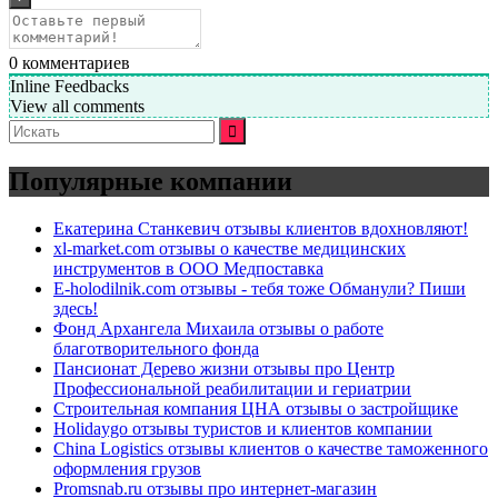
0
комментариев
Inline Feedbacks
View all comments
Искать:
Популярные компании
Екатерина Станкевич отзывы клиентов вдохновляют!
xl-market.com отзывы о качестве медицинских
инструментов в ООО Медпоставка
E-holodilnik.com отзывы - тебя тоже Обманули? Пиши
здесь!
Фонд Архангела Михаила отзывы о работе
благотворительного фонда
Пансионат Дерево жизни отзывы про Центр
Профессиональной реабилитации и гериатрии
Строительная компания ЦНА отзывы о застройщике
Holidaygo отзывы туристов и клиентов компании
China Logistics отзывы клиентов о качестве таможенного
оформления грузов
Promsnab.ru отзывы про интернет-магазин