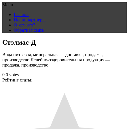
Menu
Skip
Главная
to
Наши партнеры
content
О чем это?
Обратная связь
Стэлмас-Д
Вода питьевая, минеральная — доставка, продажа,
производство Лечебно-оздоровительная продукция —
продажа, производство
0
0
votes
Рейтинг статьи