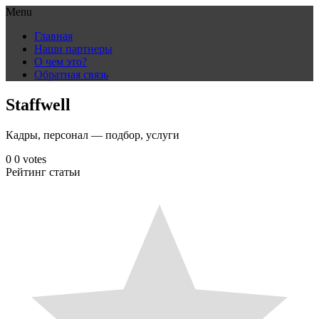
Menu
Skip
Главная
to
Наши партнеры
content
О чем это?
Обратная связь
Staffwell
Кадры, персонал — подбор, услуги
0
0
votes
Рейтинг статьи