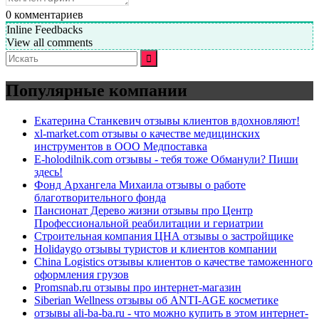
0
комментариев
Inline Feedbacks
View all comments
Искать:
Популярные компании
Екатерина Станкевич отзывы клиентов вдохновляют!
xl-market.com отзывы о качестве медицинских
инструментов в ООО Медпоставка
E-holodilnik.com отзывы - тебя тоже Обманули? Пиши
здесь!
Фонд Архангела Михаила отзывы о работе
благотворительного фонда
Пансионат Дерево жизни отзывы про Центр
Профессиональной реабилитации и гериатрии
Строительная компания ЦНА отзывы о застройщике
Holidaygo отзывы туристов и клиентов компании
China Logistics отзывы клиентов о качестве таможенного
оформления грузов
Promsnab.ru отзывы про интернет-магазин
Siberian Wellness отзывы об ANTI-AGE косметике
отзывы ali-ba-ba.ru - что можно купить в этом интернет-