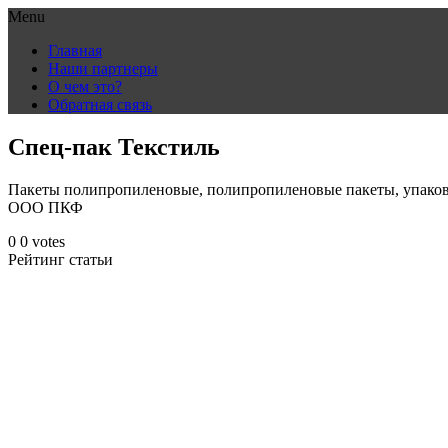
Menu
Skip
Главная
to
Наши партнеры
content
О чем это?
Обратная связь
Спец-пак Текстиль
Пакеты полипропиленовые, полипропиленовые пакеты, упаковк
ООО ПКФ
0
0
votes
Рейтинг статьи