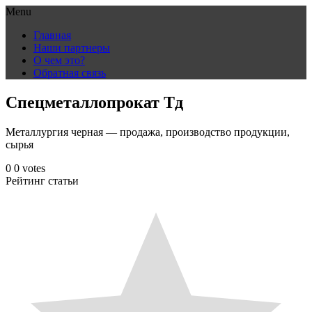
Menu
Skip
Главная
to
Наши партнеры
content
О чем это?
Обратная связь
Спецметаллопрокат Тд
Металлургия черная — продажа, производство продукции,
сырья
0
0
votes
Рейтинг статьи