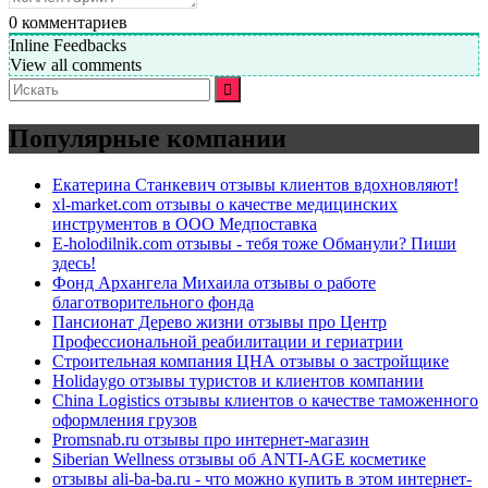
0
комментариев
Inline Feedbacks
View all comments
Искать:
Популярные компании
Екатерина Станкевич отзывы клиентов вдохновляют!
xl-market.com отзывы о качестве медицинских
инструментов в ООО Медпоставка
E-holodilnik.com отзывы - тебя тоже Обманули? Пиши
здесь!
Фонд Архангела Михаила отзывы о работе
благотворительного фонда
Пансионат Дерево жизни отзывы про Центр
Профессиональной реабилитации и гериатрии
Строительная компания ЦНА отзывы о застройщике
Holidaygo отзывы туристов и клиентов компании
China Logistics отзывы клиентов о качестве таможенного
оформления грузов
Promsnab.ru отзывы про интернет-магазин
Siberian Wellness отзывы об ANTI-AGE косметике
отзывы ali-ba-ba.ru - что можно купить в этом интернет-