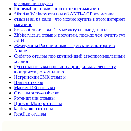
оформления грузов
Promsnab.ru отзывы про интернет-магазин
Siberian Wellness отзывы об ANTI-AGE косметике
отзывы ali-ba-ba.ru - что можно купить в этом интернет-
магазине
Sea-cont.ru отзывы. Самые актуальные данные!
Zhbiservice.ru отзывы прочитай, прежде чем купить тут
ЖБИ
Жемчужина России отзывы - детский санаторий в
Анапе
Сибагро отзывы про крупнейший агропромышленный
холдинг
Русгенко отзывы о регистрации филиала через эту
юридическую компанию
Истринский ЗМК отзывы
Вилти отзывы
Маркет Гейт отзывы
Отзывы stroy-snab.com
Ротенштайн отзывы
Циркон Моторс отзывы
kardes-moto отзывы
Resellup отзывы