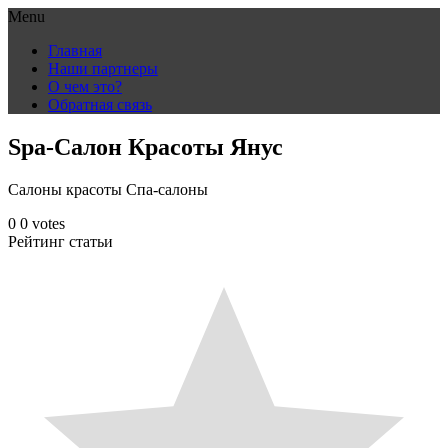
Menu
Skip
Главная
to
Наши партнеры
content
О чем это?
Обратная связь
Spa-Салон Красоты Янус
Салоны красоты Спа-салоны
0
0
votes
Рейтинг статьи