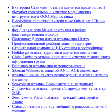
Екатерина Станкевич отзывы клиентов вдохновляют!
xl-market.com отзывы о качестве медицинских
инструментов в ООО Медпоставка
E-holodilnik.com отзывы - тебя тоже Обманули? Пиши
здесь!
Фонд Архангела Михаила отзывы о работе
благотворительного фонда
Пансионат Дерево жизни отзывы про Центр
Профессиональной реабилитации и гериатрии
Строительная компания ЦНА отзывы о застройщике
Holidaygo отзывы туристов и клиентов компании
China Logistics отзывы клиентов о качестве таможенного
оформления грузов
Promsnab.ru отзывы про интернет-магазин
Siberian Wellness отзывы об ANTI-AGE косметике
отзывы ali-ba-ba.ru - что можно купить в этом интернет-
магазине
Sea-cont.ru отзывы. Самые актуальные данные!
Zhbiservice.ru отзывы прочитай, прежде чем купить тут
ЖБИ
Жемчужина России отзывы - детский санаторий в
Анапе
Сибагро отзывы про крупнейший агропромышленный
холдинг