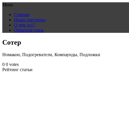
Menu
Skip
Главная
to
Наши партнеры
content
О чем это?
Обратная связь
Сотер
Номакон, Подогреватели, Компаунды, Подложки
0
0
votes
Рейтинг статьи