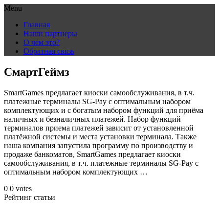
Menu
Skip
Главная
to
Наши партнеры
content
О чем это?
Обратная связь
СмартГеймз
SmartGames предлагает киоски самообслуживания, в т.ч.
платежные терминалы SG-Pay с оптимальным набором
комплектующих и с богатым набором функций для приёма
наличных и безналичных платежей. Набор функций
терминалов приема платежей зависит от установленной
платёжной системы и места установки терминала. Также
наша компания запустила программу по производству и
продаже банкоматов, SmartGames предлагает киоски
самообслуживания, в т.ч. платежные терминалы SG-Pay с
оптимальным набором комплектующих …
0
0
votes
Рейтинг статьи