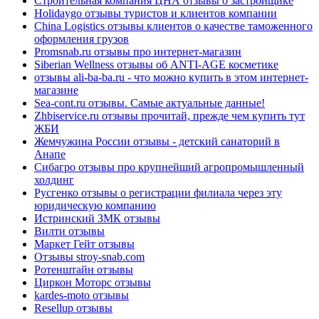
Строительная компания ЦНА отзывы о застройщике
Holidaygo отзывы туристов и клиентов компании
China Logistics отзывы клиентов о качестве таможенного
оформления грузов
Promsnab.ru отзывы про интернет-магазин
Siberian Wellness отзывы об ANTI-AGE косметике
отзывы ali-ba-ba.ru - что можно купить в этом интернет-
магазине
Sea-cont.ru отзывы. Самые актуальные данные!
Zhbiservice.ru отзывы прочитай, прежде чем купить тут
ЖБИ
Жемчужина России отзывы - детский санаторий в
Анапе
Сибагро отзывы про крупнейший агропромышленный
холдинг
Русгенко отзывы о регистрации филиала через эту
юридическую компанию
Истринский ЗМК отзывы
Вилти отзывы
Маркет Гейт отзывы
Отзывы stroy-snab.com
Ротенштайн отзывы
Циркон Моторс отзывы
kardes-moto отзывы
Resellup отзывы