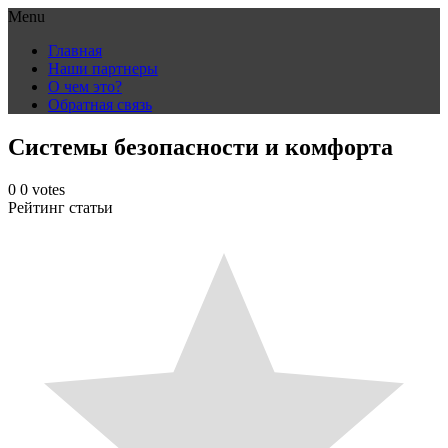
Menu
Skip
Главная
to
Наши партнеры
content
О чем это?
Обратная связь
Системы безопасности и комфорта
0
0
votes
Рейтинг статьи