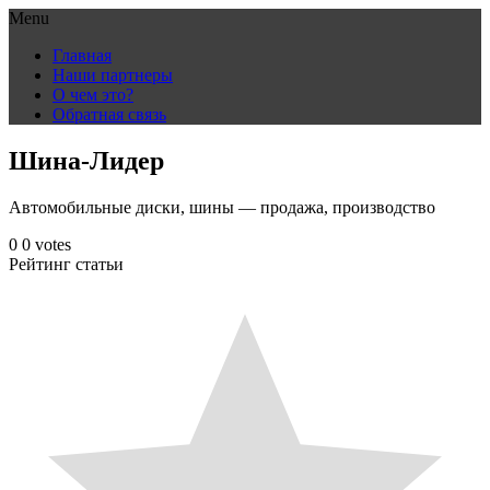
Menu
Skip
Главная
to
Наши партнеры
content
О чем это?
Обратная связь
Шина-Лидер
Автомобильные диски, шины — продажа, производство
0
0
votes
Рейтинг статьи