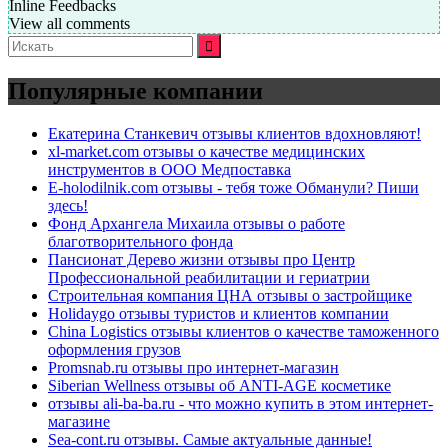
Inline Feedbacks
View all comments
Искать:
Популярные компании
Екатерина Станкевич отзывы клиентов вдохновляют!
xl-market.com отзывы о качестве медицинских
инструментов в ООО Медпоставка
E-holodilnik.com отзывы - тебя тоже Обманули? Пиши
здесь!
Фонд Архангела Михаила отзывы о работе
благотворительного фонда
Пансионат Дерево жизни отзывы про Центр
Профессиональной реабилитации и гериатрии
Строительная компания ЦНА отзывы о застройщике
Holidaygo отзывы туристов и клиентов компании
China Logistics отзывы клиентов о качестве таможенного
оформления грузов
Promsnab.ru отзывы про интернет-магазин
Siberian Wellness отзывы об ANTI-AGE косметике
отзывы ali-ba-ba.ru - что можно купить в этом интернет-
магазине
Sea-cont.ru отзывы. Самые актуальные данные!