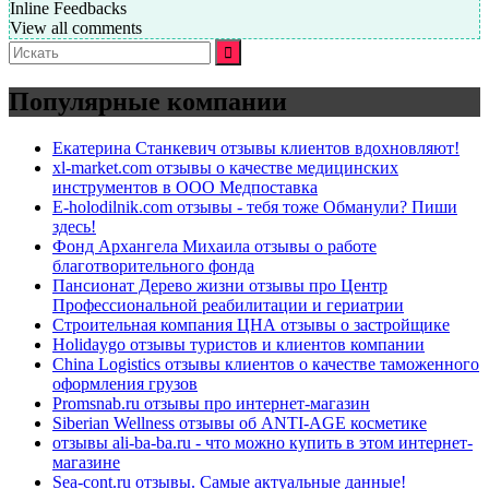
Inline Feedbacks
View all comments
Искать:
Популярные компании
Екатерина Станкевич отзывы клиентов вдохновляют!
xl-market.com отзывы о качестве медицинских
инструментов в ООО Медпоставка
E-holodilnik.com отзывы - тебя тоже Обманули? Пиши
здесь!
Фонд Архангела Михаила отзывы о работе
благотворительного фонда
Пансионат Дерево жизни отзывы про Центр
Профессиональной реабилитации и гериатрии
Строительная компания ЦНА отзывы о застройщике
Holidaygo отзывы туристов и клиентов компании
China Logistics отзывы клиентов о качестве таможенного
оформления грузов
Promsnab.ru отзывы про интернет-магазин
Siberian Wellness отзывы об ANTI-AGE косметике
отзывы ali-ba-ba.ru - что можно купить в этом интернет-
магазине
Sea-cont.ru отзывы. Самые актуальные данные!