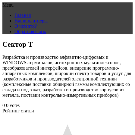
Menu
Skip
Главная
to
Наши партнеры
content
О чем это?
Обратная связь
Сектор Т
Разработка и производство алфавитно-цифровых и
WINDOWS-терминалов, асинхронных мультиплексоров,
преобразователей интерфейсов, внедрение программно-
аппаратных комплексов; широкий спектр товаров и услуг для
разработчиков и производителей электронной техники
(комплексные поставки обширной гаммы комплектующих со
склада и под заказ, разработка и производство корпусов из
металла, поставки контрольно-измертельных приборов).
0
0
votes
Рейтинг статьи