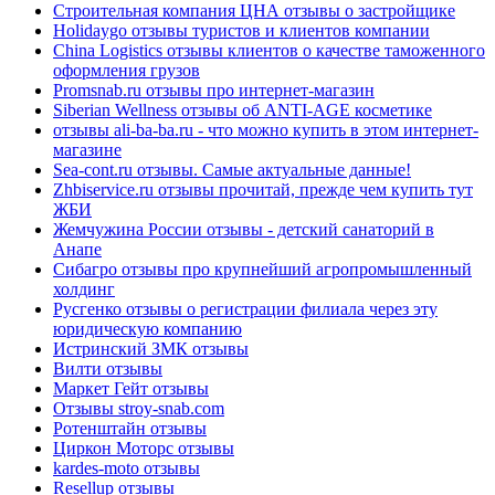
Строительная компания ЦНА отзывы о застройщике
Holidaygo отзывы туристов и клиентов компании
China Logistics отзывы клиентов о качестве таможенного
оформления грузов
Promsnab.ru отзывы про интернет-магазин
Siberian Wellness отзывы об ANTI-AGE косметике
отзывы ali-ba-ba.ru - что можно купить в этом интернет-
магазине
Sea-cont.ru отзывы. Самые актуальные данные!
Zhbiservice.ru отзывы прочитай, прежде чем купить тут
ЖБИ
Жемчужина России отзывы - детский санаторий в
Анапе
Сибагро отзывы про крупнейший агропромышленный
холдинг
Русгенко отзывы о регистрации филиала через эту
юридическую компанию
Истринский ЗМК отзывы
Вилти отзывы
Маркет Гейт отзывы
Отзывы stroy-snab.com
Ротенштайн отзывы
Циркон Моторс отзывы
kardes-moto отзывы
Resellup отзывы