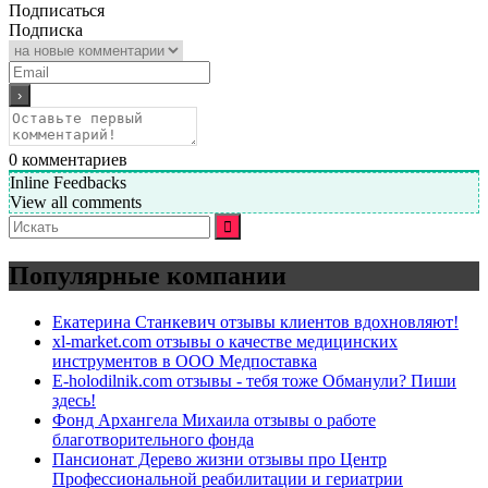
Подписаться
Подписка
0
комментариев
Inline Feedbacks
View all comments
Искать:
Популярные компании
Екатерина Станкевич отзывы клиентов вдохновляют!
xl-market.com отзывы о качестве медицинских
инструментов в ООО Медпоставка
E-holodilnik.com отзывы - тебя тоже Обманули? Пиши
здесь!
Фонд Архангела Михаила отзывы о работе
благотворительного фонда
Пансионат Дерево жизни отзывы про Центр
Профессиональной реабилитации и гериатрии