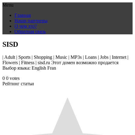
Menu
Skip
Главная
to
Наши партнеры
content
О чем это?
Обратная связь
SISD
| Adult | Sports | Shopping | Music | MP3s | Loans | Jobs | Internet |
Flowers | Fitness | sisd.ru Этот домен возможно продается
Выбор языка: English Fran
0
0
votes
Рейтинг статьи