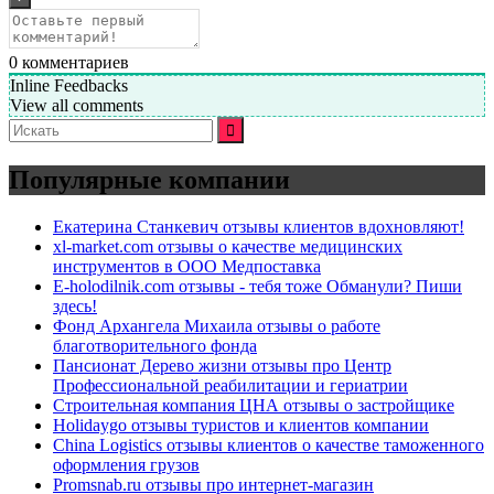
0
комментариев
Inline Feedbacks
View all comments
Искать:
Популярные компании
Екатерина Станкевич отзывы клиентов вдохновляют!
xl-market.com отзывы о качестве медицинских
инструментов в ООО Медпоставка
E-holodilnik.com отзывы - тебя тоже Обманули? Пиши
здесь!
Фонд Архангела Михаила отзывы о работе
благотворительного фонда
Пансионат Дерево жизни отзывы про Центр
Профессиональной реабилитации и гериатрии
Строительная компания ЦНА отзывы о застройщике
Holidaygo отзывы туристов и клиентов компании
China Logistics отзывы клиентов о качестве таможенного
оформления грузов
Promsnab.ru отзывы про интернет-магазин