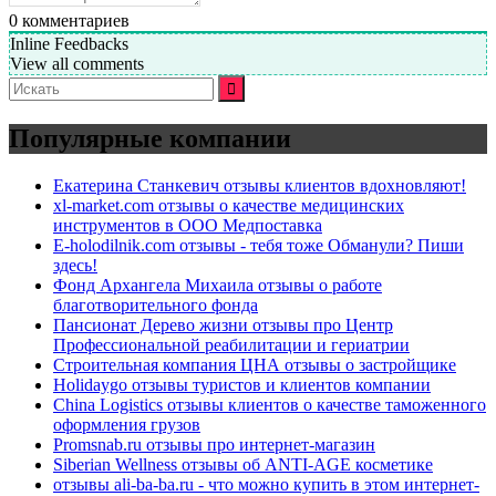
0
комментариев
Inline Feedbacks
View all comments
Искать:
Популярные компании
Екатерина Станкевич отзывы клиентов вдохновляют!
xl-market.com отзывы о качестве медицинских
инструментов в ООО Медпоставка
E-holodilnik.com отзывы - тебя тоже Обманули? Пиши
здесь!
Фонд Архангела Михаила отзывы о работе
благотворительного фонда
Пансионат Дерево жизни отзывы про Центр
Профессиональной реабилитации и гериатрии
Строительная компания ЦНА отзывы о застройщике
Holidaygo отзывы туристов и клиентов компании
China Logistics отзывы клиентов о качестве таможенного
оформления грузов
Promsnab.ru отзывы про интернет-магазин
Siberian Wellness отзывы об ANTI-AGE косметике
отзывы ali-ba-ba.ru - что можно купить в этом интернет-