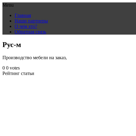
Menu
Skip
Главная
to
Наши партнеры
content
О чем это?
Обратная связь
Рус-м
Производство мебели на заказ,
0
0
votes
Рейтинг статьи