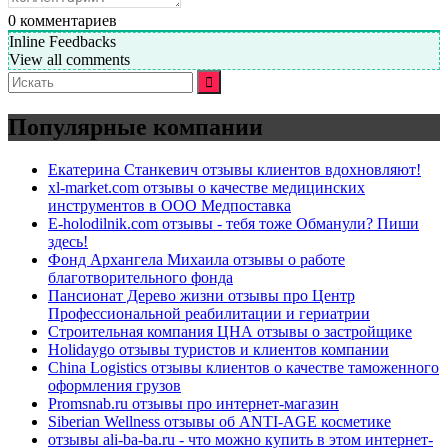
0
комментариев
Inline Feedbacks
View all comments
Искать:
Популярные компании
Екатерина Станкевич отзывы клиентов вдохновляют!
xl-market.com отзывы о качестве медицинских
инструментов в ООО Медпоставка
E-holodilnik.com отзывы - тебя тоже Обманули? Пиши
здесь!
Фонд Архангела Михаила отзывы о работе
благотворительного фонда
Пансионат Дерево жизни отзывы про Центр
Профессиональной реабилитации и гериатрии
Строительная компания ЦНА отзывы о застройщике
Holidaygo отзывы туристов и клиентов компании
China Logistics отзывы клиентов о качестве таможенного
оформления грузов
Promsnab.ru отзывы про интернет-магазин
Siberian Wellness отзывы об ANTI-AGE косметике
отзывы ali-ba-ba.ru - что можно купить в этом интернет-