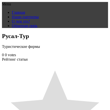
Menu
Skip
Главная
to
Наши партнеры
content
О чем это?
Обратная связь
Русал-Тур
Туристические фирмы
0
0
votes
Рейтинг статьи