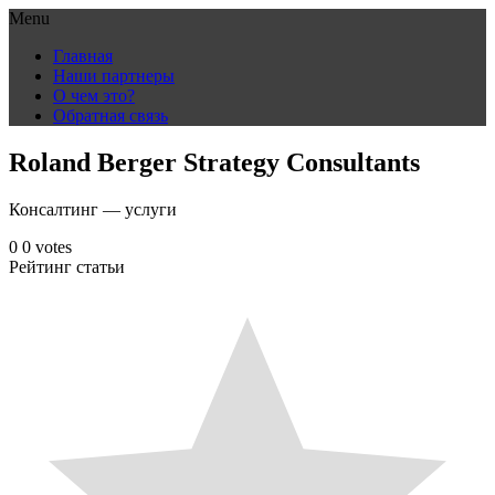
Menu
Skip
Главная
to
Наши партнеры
content
О чем это?
Обратная связь
Roland Berger Strategy Consultants
Консалтинг — услуги
0
0
votes
Рейтинг статьи