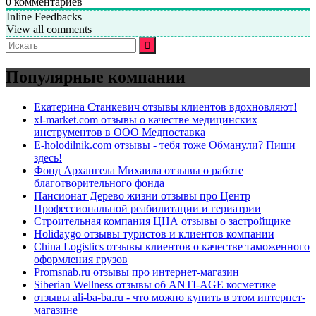
0
комментариев
Inline Feedbacks
View all comments
Искать:
Популярные компании
Екатерина Станкевич отзывы клиентов вдохновляют!
xl-market.com отзывы о качестве медицинских
инструментов в ООО Медпоставка
E-holodilnik.com отзывы - тебя тоже Обманули? Пиши
здесь!
Фонд Архангела Михаила отзывы о работе
благотворительного фонда
Пансионат Дерево жизни отзывы про Центр
Профессиональной реабилитации и гериатрии
Строительная компания ЦНА отзывы о застройщике
Holidaygo отзывы туристов и клиентов компании
China Logistics отзывы клиентов о качестве таможенного
оформления грузов
Promsnab.ru отзывы про интернет-магазин
Siberian Wellness отзывы об ANTI-AGE косметике
отзывы ali-ba-ba.ru - что можно купить в этом интернет-
магазине