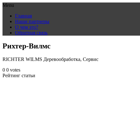
Menu
Skip
Главная
to
Наши партнеры
content
О чем это?
Обратная связь
Рихтер-Вилмс
RICHTER WILMS Деревообработка, Сервис
0
0
votes
Рейтинг статьи