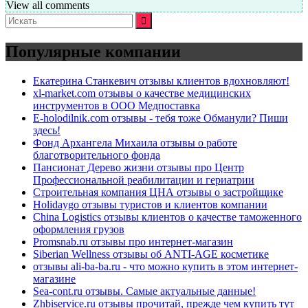
View all comments
Искать:
Популярные компании
Екатерина Станкевич отзывы клиентов вдохновляют!
xl-market.com отзывы о качестве медицинских
инструментов в ООО Медпоставка
E-holodilnik.com отзывы - тебя тоже Обманули? Пиши
здесь!
Фонд Архангела Михаила отзывы о работе
благотворительного фонда
Пансионат Дерево жизни отзывы про Центр
Профессиональной реабилитации и гериатрии
Строительная компания ЦНА отзывы о застройщике
Holidaygo отзывы туристов и клиентов компании
China Logistics отзывы клиентов о качестве таможенного
оформления грузов
Promsnab.ru отзывы про интернет-магазин
Siberian Wellness отзывы об ANTI-AGE косметике
отзывы ali-ba-ba.ru - что можно купить в этом интернет-
магазине
Sea-cont.ru отзывы. Самые актуальные данные!
Zhbiservice.ru отзывы прочитай, прежде чем купить тут